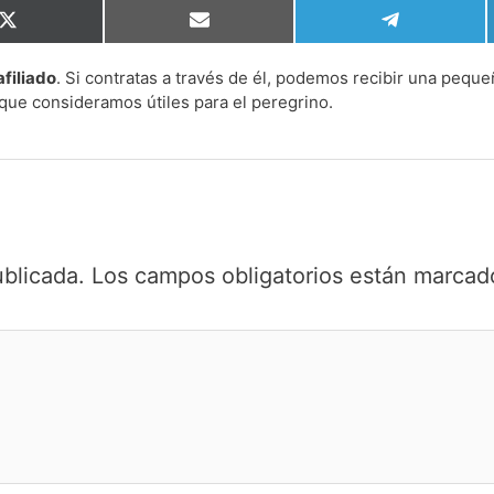
Compartir
Compartir
Compartir
en
en
en
X
Email
Telegram
afiliado
. Si contratas a través de él, podemos recibir una peque
(Twitter)
que consideramos útiles para el peregrino.
ublicada.
Los campos obligatorios están marca