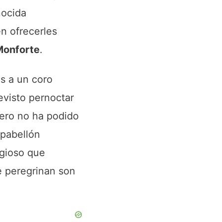
nocida
n ofrecerles
Monforte
.
s a un coro
evisto pernoctar
pero no ha podido
 pabellón
igioso que
e peregrinan son