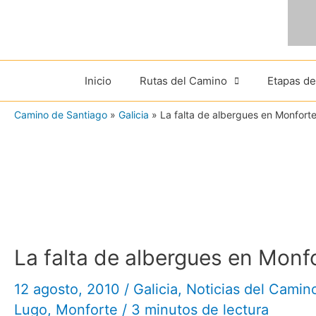
Ir
al
contenido
Inicio
Rutas del Camino
Etapas d
Camino de Santiago
»
Galicia
»
La falta de albergues en Monfort
La falta de albergues en Monf
12 agosto, 2010
/
Galicia
,
Noticias del Camin
Lugo
,
Monforte
/
3 minutos de lectura