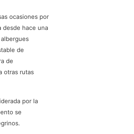
sas ocasiones por
ta desde hace una
 albergues
stable de
ra de
 otras rutas
iderada por la
iento se
egrinos.