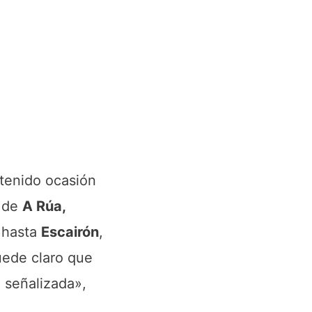
 tenido ocasión
o de
A Rúa,
r hasta
Escairón
,
uede claro que
 señalizada»,