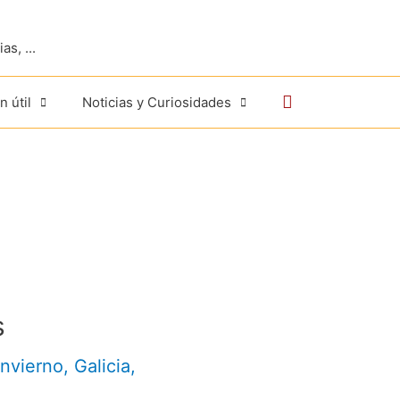
s, ...
Buscar
n útil
Noticias y Curiosidades
s
nvierno
,
Galicia
,