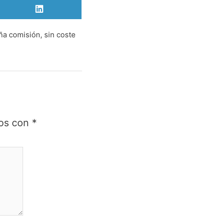
Compartir
en
LinkedIn
ña comisión, sin coste
dos con
*