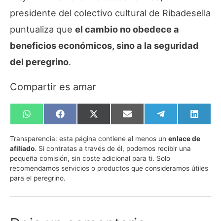
presidente del colectivo cultural de Ribadesella
puntualiza que
el cambio no obedece a
beneficios económicos, sino a la seguridad
del peregrino
.
Compartir es amar
Compartir
Compartir
Compartir
Compartir
Compartir
Compa
en
en
en
en
en
en
WhatsApp
Facebook
X
Email
Telegram
Linked
Transparencia:
esta página contiene al menos un
enlace de
(Twitter)
afiliado
. Si contratas a través de él, podemos recibir una
pequeña comisión, sin coste adicional para ti. Solo
recomendamos servicios o productos que consideramos útiles
para el peregrino.