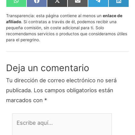
Compartir
Compartir
Compartir
Compartir
Compartir
Compa
en
en
en
en
en
en
WhatsApp
Facebook
X
Email
Telegram
Linked
Transparencia:
esta página contiene al menos un
enlace de
(Twitter)
afiliado
. Si contratas a través de él, podemos recibir una
pequeña comisión, sin coste adicional para ti. Solo
recomendamos servicios o productos que consideramos útiles
para el peregrino.
Deja un comentario
Tu dirección de correo electrónico no será
publicada.
Los campos obligatorios están
marcados con
*
Escribe
aquí...