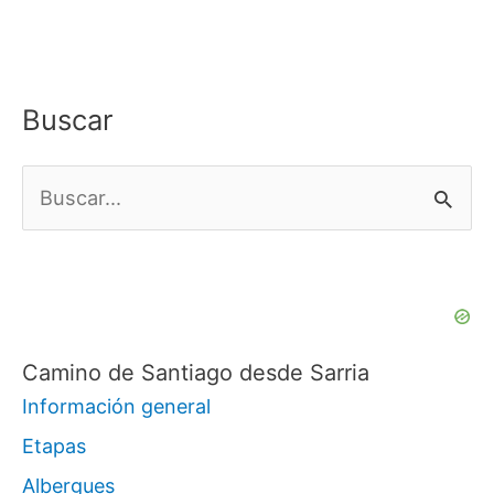
Buscar
B
u
s
c
a
Camino de Santiago desde Sarria
r
Información general
p
Etapas
o
Albergues