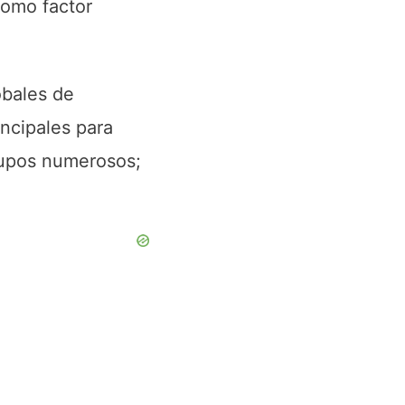
como factor
obales de
incipales para
rupos numerosos;