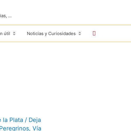
s, ...
Buscar
n útil
Noticias y Curiosidades
 la Plata
/
Deja
Peregrinos
,
Vía