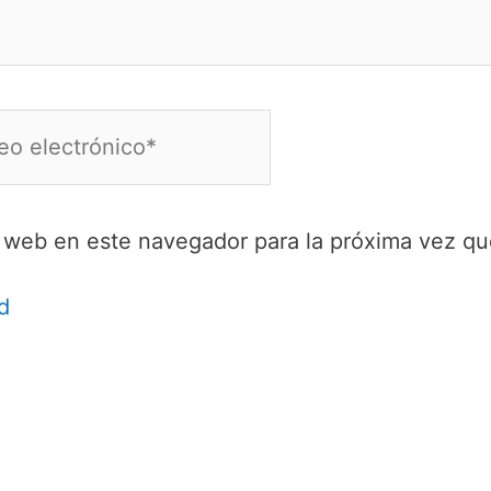
o
ónico*
y web en este navegador para la próxima vez q
d