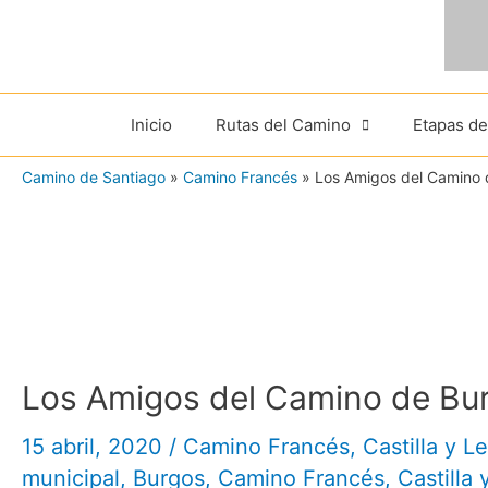
Ir
al
contenido
Inicio
Rutas del Camino
Etapas d
Camino de Santiago
»
Camino Francés
»
Los Amigos del Camino 
Los Amigos del Camino de Bur
15 abril, 2020
/
Camino Francés
,
Castilla y L
municipal
,
Burgos
,
Camino Francés
,
Castilla