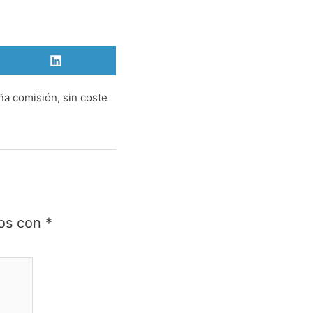
Compartir
en
LinkedIn
ña comisión, sin coste
dos con
*