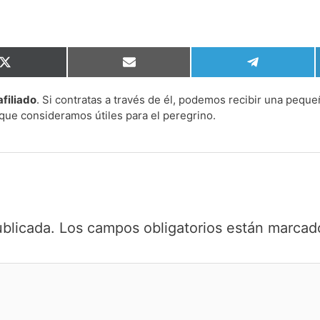
Compartir
Compartir
Compartir
en
en
en
X
Email
Telegram
afiliado
. Si contratas a través de él, podemos recibir una peque
(Twitter)
que consideramos útiles para el peregrino.
ublicada.
Los campos obligatorios están marca