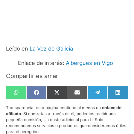
Leído en
La Voz de Galicia
Enlace de interés:
Albergues en Vigo
Compartir es amar
Compartir
Compartir
Compartir
Compartir
Compartir
Compa
en
en
en
en
en
en
WhatsApp
Facebook
X
Email
Telegram
Linked
Transparencia:
esta página contiene al menos un
enlace de
(Twitter)
afiliado
. Si contratas a través de él, podemos recibir una
pequeña comisión, sin coste adicional para ti. Solo
recomendamos servicios o productos que consideramos útiles
para el peregrino.