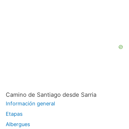
s
c
a
r
p
o
r
:
Camino de Santiago desde Sarria
Información general
Etapas
Albergues