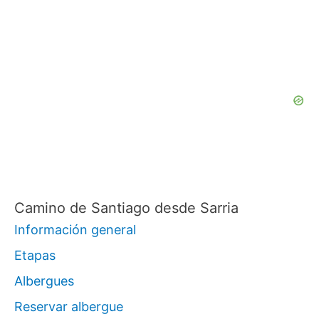
c
a
r
p
o
r
:
Camino de Santiago desde Sarria
Información general
Etapas
Albergues
Reservar albergue