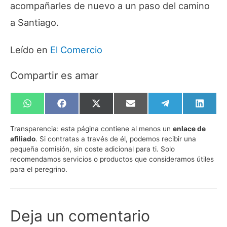
acompañarles de nuevo a un paso del camino
a Santiago.
Leído en
El Comercio
Compartir es amar
Compartir
Compartir
Compartir
Compartir
Compartir
Compa
en
en
en
en
en
en
WhatsApp
Facebook
X
Email
Telegram
Linked
Transparencia:
esta página contiene al menos un
enlace de
(Twitter)
afiliado
. Si contratas a través de él, podemos recibir una
pequeña comisión, sin coste adicional para ti. Solo
recomendamos servicios o productos que consideramos útiles
para el peregrino.
Deja un comentario