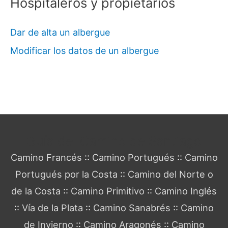
Hospitaleros y propietarios
Dar de alta un albergue
Modificar los datos de un albergue
Guía del Camino de Santiago
Camino Francés
::
Camino Portugués
::
Camino
Portugués por la Costa
::
Camino del Norte o
de la Costa
::
Camino Primitivo
::
Camino Inglés
::
Vía de la Plata
::
Camino Sanabrés
::
Camino
de Invierno
::
Camino Aragonés
::
Camino