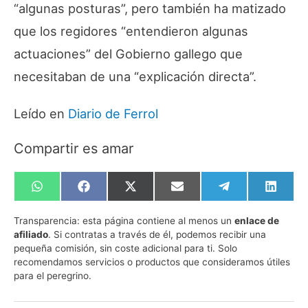
“algunas posturas”, pero también ha matizado
que los regidores “entendieron algunas
actuaciones” del Gobierno gallego que
necesitaban de una “explicación directa”.
Leído en
Diario de Ferrol
Compartir es amar
Compartir
Compartir
Compartir
Compartir
Compartir
Compa
en
en
en
en
en
en
WhatsApp
Facebook
X
Email
Telegram
Linked
Transparencia:
esta página contiene al menos un
enlace de
(Twitter)
afiliado
. Si contratas a través de él, podemos recibir una
pequeña comisión, sin coste adicional para ti. Solo
recomendamos servicios o productos que consideramos útiles
para el peregrino.