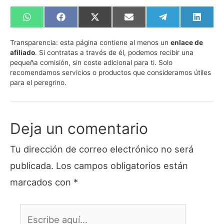
Compartir
Compartir
Compartir
Compartir
Compartir
Compa
en
en
en
en
en
en
WhatsApp
Facebook
X
Email
Telegram
Linked
Transparencia:
esta página contiene al menos un
enlace de
(Twitter)
afiliado
. Si contratas a través de él, podemos recibir una
pequeña comisión, sin coste adicional para ti. Solo
recomendamos servicios o productos que consideramos útiles
para el peregrino.
Deja un comentario
Tu dirección de correo electrónico no será
publicada.
Los campos obligatorios están
marcados con
*
Escribe