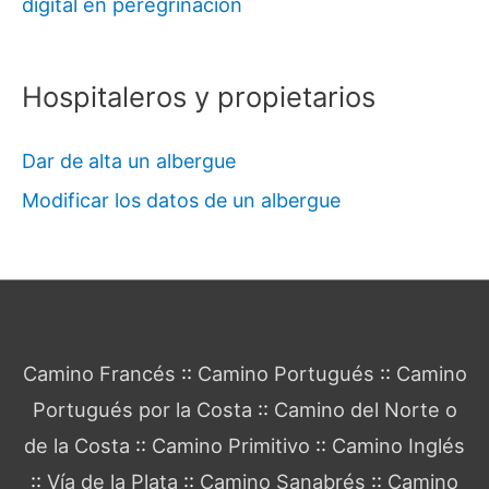
digital en peregrinación
Hospitaleros y propietarios
Dar de alta un albergue
Modificar los datos de un albergue
Guía del Camino de Santiago
Camino Francés
::
Camino Portugués
::
Camino
Portugués por la Costa
::
Camino del Norte o
de la Costa
::
Camino Primitivo
::
Camino Inglés
::
Vía de la Plata
::
Camino Sanabrés
::
Camino