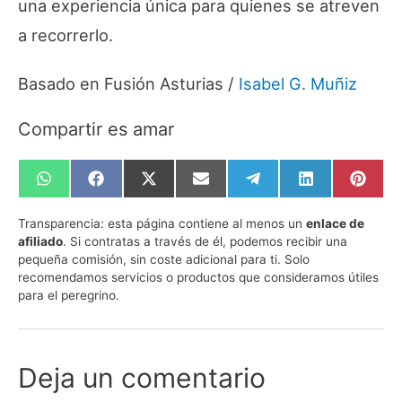
una experiencia única para quienes se atreven
a recorrerlo.
Basado en Fusión Asturias /
Isabel G. Muñiz
Compartir es amar
Compartir
Compartir
Compartir
Compartir
Compartir
Compartir
Compa
en
en
en
en
en
en
en
WhatsApp
Facebook
X
Email
Telegram
LinkedIn
Pinte
Transparencia:
esta página contiene al menos un
enlace de
(Twitter)
afiliado
. Si contratas a través de él, podemos recibir una
pequeña comisión, sin coste adicional para ti. Solo
recomendamos servicios o productos que consideramos útiles
para el peregrino.
Deja un comentario