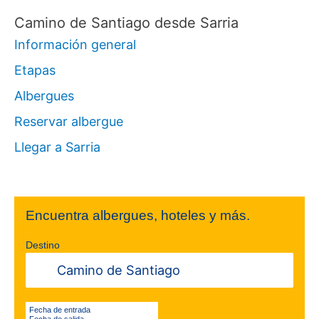
a
Camino de Santiago desde Sarria
r
Información general
p
Etapas
o
Albergues
r
Reservar albergue
:
Llegar a Sarria
Encuentra albergues, hoteles y más.
Destino
Fecha de entrada
Fecha de salida