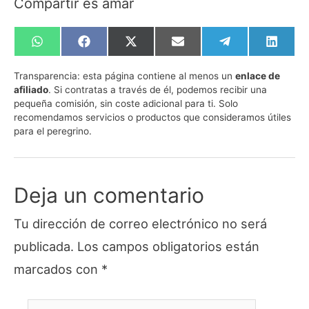
Compartir es amar
Compartir
Compartir
Compartir
Compartir
Compartir
Compa
en
en
en
en
en
en
WhatsApp
Facebook
X
Email
Telegram
Linked
Transparencia:
esta página contiene al menos un
enlace de
(Twitter)
afiliado
. Si contratas a través de él, podemos recibir una
pequeña comisión, sin coste adicional para ti. Solo
recomendamos servicios o productos que consideramos útiles
para el peregrino.
Deja un comentario
Tu dirección de correo electrónico no será
publicada.
Los campos obligatorios están
marcados con
*