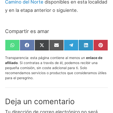
Camino del Norte
disponibles en esta localidad
y en la etapa anterior o siguiente.
Compartir es amar
Compartir
Compartir
Compartir
Compartir
Compartir
Compartir
Compa
en
en
en
en
en
en
en
WhatsApp
Facebook
X
Email
Telegram
LinkedIn
Pinte
Transparencia:
esta página contiene al menos un
enlace de
(Twitter)
afiliado
. Si contratas a través de él, podemos recibir una
pequeña comisión, sin coste adicional para ti. Solo
recomendamos servicios o productos que consideramos útiles
para el peregrino.
Deja un comentario
Tu dirección de correo electrónico no será