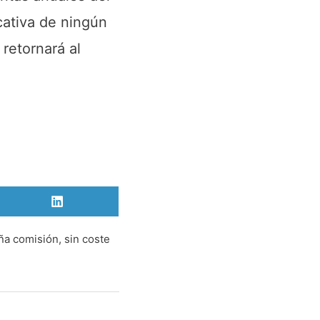
cativa de ningún
 retornará al
Compartir
en
LinkedIn
ña comisión, sin coste