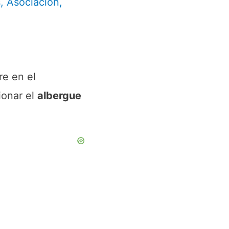
s
,
Asociación
,
re en el
ionar el
albergue