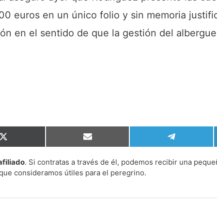
0 euros en un único folio y sin memoria justifi
ión en el sentido de que la gestión del albergue
Compartir
Compartir
Compartir
en
en
en
X
Email
Telegram
afiliado
. Si contratas a través de él, podemos recibir una peque
(Twitter)
que consideramos útiles para el peregrino.