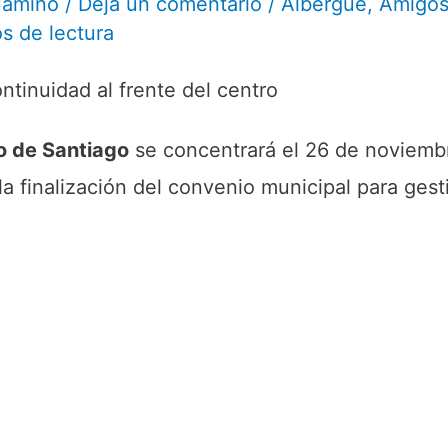
Camino
/
Deja un comentario
/
Albergue
,
Amigo
s de lectura
ntinuidad al frente del centro
o de Santiago
se concentrará el 26 de noviemb
a finalización del convenio municipal para gest