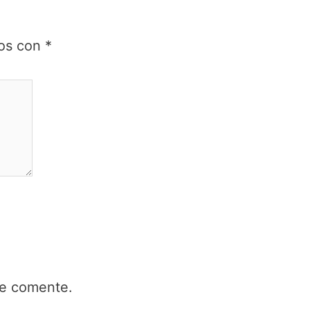
dos con
*
ue comente.