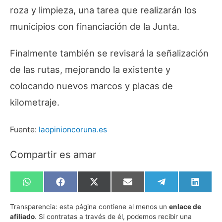
roza y limpieza, una tarea que realizarán los
municipios con financiación de la Junta.
Finalmente también se revisará la señalización
de las rutas, mejorando la existente y
colocando nuevos marcos y placas de
kilometraje.
Fuente:
laopinioncoruna.es
Compartir es amar
Compartir
Compartir
Compartir
Compartir
Compartir
Compa
en
en
en
en
en
en
WhatsApp
Facebook
X
Email
Telegram
Linked
Transparencia:
esta página contiene al menos un
enlace de
(Twitter)
afiliado
. Si contratas a través de él, podemos recibir una