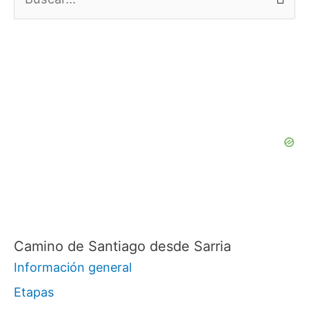
u
s
c
a
r
p
o
r
:
Camino de Santiago desde Sarria
Información general
Etapas