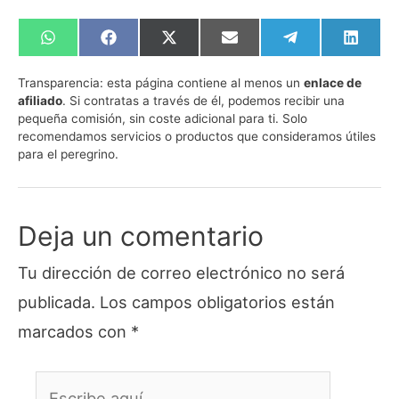
Compartir
Compartir
Compartir
Compartir
Compartir
Compa
en
en
en
en
en
en
WhatsApp
Facebook
X
Email
Telegram
Linked
Transparencia:
esta página contiene al menos un
enlace de
(Twitter)
afiliado
. Si contratas a través de él, podemos recibir una
pequeña comisión, sin coste adicional para ti. Solo
recomendamos servicios o productos que consideramos útiles
para el peregrino.
Deja un comentario
Tu dirección de correo electrónico no será
publicada.
Los campos obligatorios están
marcados con
*
Escribe