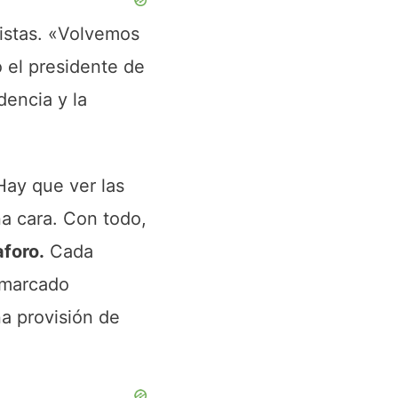
ristas. «Volvemos
ó el presidente de
dencia y la
Hay que ver las
a cara. Con todo,
aforo.
Cada
n marcado
na provisión de