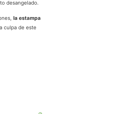
cto desangelado.
iones,
la estampa
la culpa de este