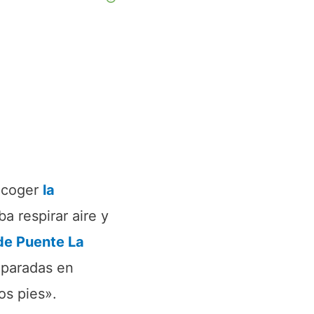
ecoger
la
a respirar aire y
de Puente La
 paradas en
os pies».