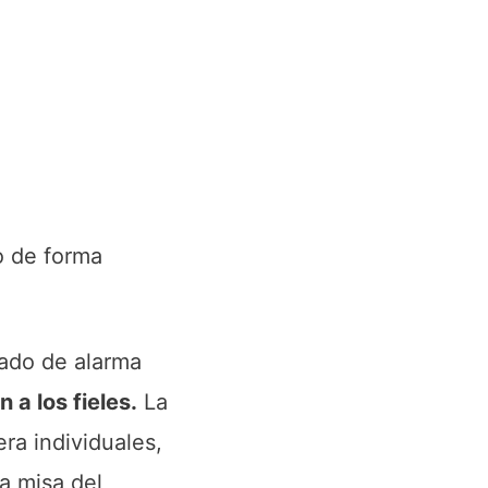
do de forma
tado de alarma
 a los fieles.
La
ra individuales,
a misa del