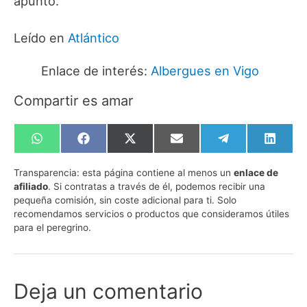
apuntó.
Leído en
Atlántico
Enlace de interés:
Albergues en Vigo
Compartir es amar
Compartir
Compartir
Compartir
Compartir
Compartir
Compa
en
en
en
en
en
en
WhatsApp
Facebook
X
Email
Telegram
Linked
Transparencia:
esta página contiene al menos un
enlace de
(Twitter)
afiliado
. Si contratas a través de él, podemos recibir una
pequeña comisión, sin coste adicional para ti. Solo
recomendamos servicios o productos que consideramos útiles
para el peregrino.
Deja un comentario