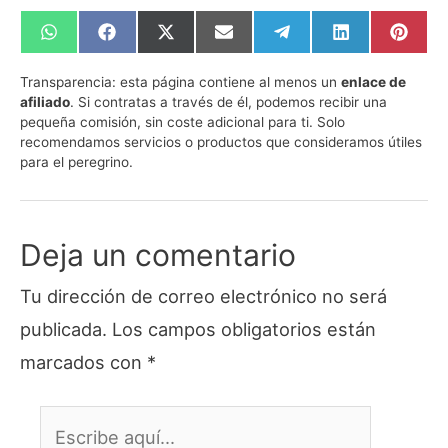
Compartir
Compartir
Compartir
Compartir
Compartir
Compartir
Compa
en
en
en
en
en
en
en
WhatsApp
Facebook
X
Email
Telegram
LinkedIn
Pinte
Transparencia:
esta página contiene al menos un
enlace de
(Twitter)
afiliado
. Si contratas a través de él, podemos recibir una
pequeña comisión, sin coste adicional para ti. Solo
recomendamos servicios o productos que consideramos útiles
para el peregrino.
Deja un comentario
Tu dirección de correo electrónico no será
publicada.
Los campos obligatorios están
marcados con
*
Escribe