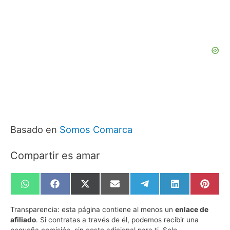
Basado en
Somos Comarca
Compartir es amar
Compartir
Compartir
Compartir
Compartir
Compartir
Compartir
Compa
en
en
en
en
en
en
en
WhatsApp
Facebook
X
Email
Telegram
LinkedIn
Pinte
Transparencia:
esta página contiene al menos un
enlace de
(Twitter)
afiliado
. Si contratas a través de él, podemos recibir una