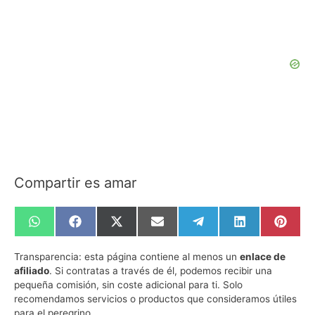
Compartir es amar
Compartir
Compartir
Compartir
Compartir
Compartir
Compartir
Compa
en
en
en
en
en
en
en
WhatsApp
Facebook
X
Email
Telegram
LinkedIn
Pinte
Transparencia:
esta página contiene al menos un
enlace de
(Twitter)
afiliado
. Si contratas a través de él, podemos recibir una
pequeña comisión, sin coste adicional para ti. Solo
recomendamos servicios o productos que consideramos útiles
para el peregrino.