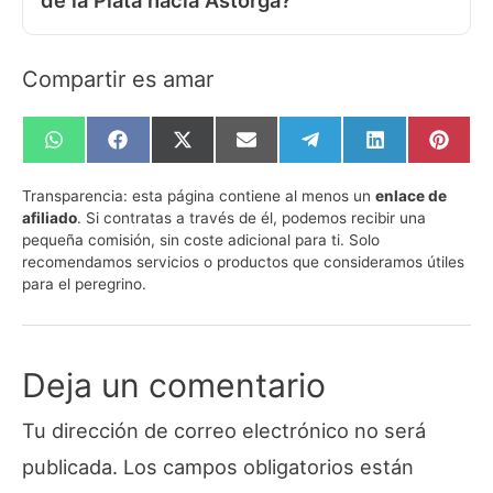
Compartir es amar
Compartir
Compartir
Compartir
Compartir
Compartir
Compartir
Compa
en
en
en
en
en
en
en
WhatsApp
Facebook
X
Email
Telegram
LinkedIn
Pinte
Transparencia:
esta página contiene al menos un
enlace de
(Twitter)
afiliado
. Si contratas a través de él, podemos recibir una
pequeña comisión, sin coste adicional para ti. Solo
recomendamos servicios o productos que consideramos útiles
para el peregrino.
Deja un comentario
Tu dirección de correo electrónico no será
publicada.
Los campos obligatorios están