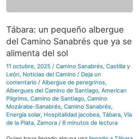
Tábara: un pequeño albergue
del Camino Sanabrés que ya se
alimenta del sol
11 octubre, 2025
/
Camino Sanabrés
,
Castilla y
León
,
Noticias del Camino
/
Deja un
comentario
/
Albergue de peregrinos
,
Albergues del Camino de Santiago
,
American
Pilgrims
,
Camino de Santiago
,
Camino
Mozárabe-Sanabrés
,
Camino Sanabrés
,
Energía solar
,
Hospitalidad jacobea
,
Tábara
,
Vía
de la Plata
,
Zamora
/
6 minutos de lectura
Quien haya llegado alguna vez
llegado a Tábara