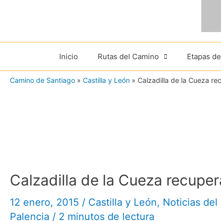
Ir
al
contenido
Inicio
Rutas del Camino
Etapas d
Camino de Santiago
»
Castilla y León
»
Calzadilla de la Cueza r
Calzadilla de la Cueza recupe
12 enero, 2015
/
Castilla y León
,
Noticias de
Palencia
/
2 minutos de lectura