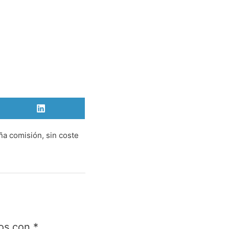
Compartir
en
LinkedIn
ña comisión, sin coste
dos con
*