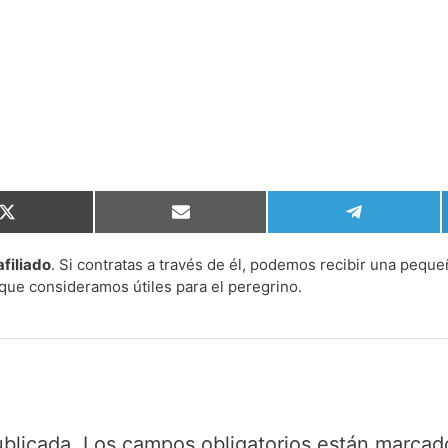
Compartir
Compartir
Compartir
en
en
en
X
Email
Telegram
afiliado
. Si contratas a través de él, podemos recibir una peque
(Twitter)
que consideramos útiles para el peregrino.
ublicada.
Los campos obligatorios están marca