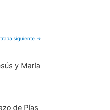
trada siguiente
→
esús y María
azo de Pías