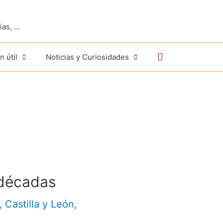
s, ...
Buscar
n útil
Noticias y Curiosidades
 décadas
,
Castilla y León
,