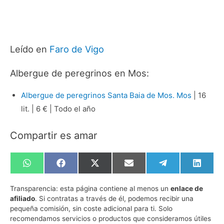
Leído en
Faro de Vigo
Albergue de peregrinos en Mos:
Albergue de peregrinos Santa Baia de Mos. Mos
| 16
lit. | 6 € | Todo el año
Compartir es amar
Compartir
Compartir
Compartir
Compartir
Compartir
Compa
en
en
en
en
en
en
WhatsApp
Facebook
X
Email
Telegram
Linked
Transparencia:
esta página contiene al menos un
enlace de
(Twitter)
afiliado
. Si contratas a través de él, podemos recibir una
pequeña comisión, sin coste adicional para ti. Solo
recomendamos servicios o productos que consideramos útiles