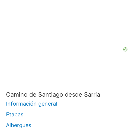
s
c
a
r
p
o
r
:
Camino de Santiago desde Sarria
Información general
Etapas
Albergues