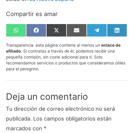
Compartir es amar
Compartir
Compartir
Compartir
Compartir
Compartir
Compa
en
en
en
en
en
en
WhatsApp
Facebook
X
Email
Telegram
Linked
Transparencia:
esta página contiene al menos un
enlace de
(Twitter)
afiliado
. Si contratas a través de él, podemos recibir una
pequeña comisión, sin coste adicional para ti. Solo
recomendamos servicios o productos que consideramos útiles
para el peregrino.
Deja un comentario
Tu dirección de correo electrónico no será
publicada.
Los campos obligatorios están
marcados con
*