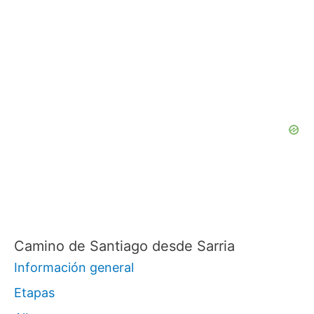
s
c
a
r
p
o
r
:
Camino de Santiago desde Sarria
Información general
Etapas