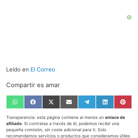
Leído en
El Correo
Compartir es amar
Compartir
Compartir
Compartir
Compartir
Compartir
Compartir
Compa
en
en
en
en
en
en
en
WhatsApp
Facebook
X
Email
Telegram
LinkedIn
Pinte
Transparencia:
esta página contiene al menos un
enlace de
(Twitter)
afiliado
. Si contratas a través de él, podemos recibir una
pequeña comisión, sin coste adicional para ti. Solo
recomendamos servicios o productos que consideramos útiles