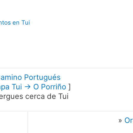
ntos en Tui
amino Portugués
apa Tui → O Porriño
]
ergues cerca de Tui
»
Or