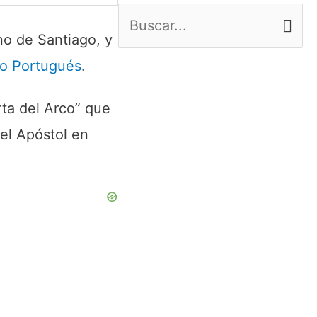
B
no de Santiago, y
u
o Portugués
.
s
c
rta del Arco” que
a
el Apóstol en
r
p
o
r
: