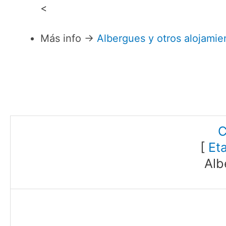
<
Más info →
Albergues y otros alojamie
C
[
Et
Alb