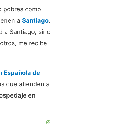
to pobres como
vienen a
Santiago
.
 a Santiago, sino
sotros, me recibe
n Española de
os que atienden a
hospedaje en