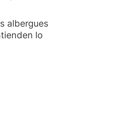
es albergues
atienden lo