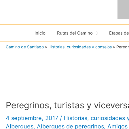
Ir
al
contenido
Inicio
Rutas del Camino
Etapas d
Camino de Santiago
»
Historias, curiosidades y consejos
»
Peregr
Peregrinos, turistas y vicever
4 septiembre, 2017
/
Historias, curiosidades 
Albergues
,
Albergues de peregrinos
,
Amigos