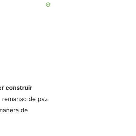
r construir
te remanso de paz
 manera de