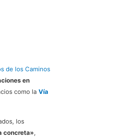
s de los Caminos
aciones en
acios como la
Vía
ados, los
a concreta»
,