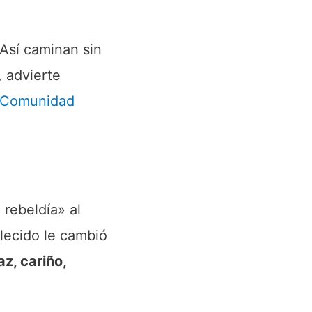
 Así caminan sin
, advierte
a Comunidad
 rebeldía» al
llecido le cambió
z, cariño,