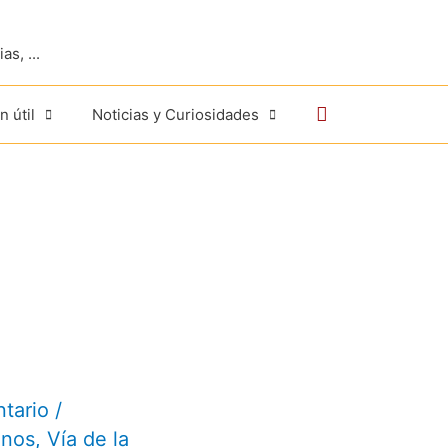
s, ...
Buscar
n útil
Noticias y Curiosidades
tario
/
inos
,
Vía de la