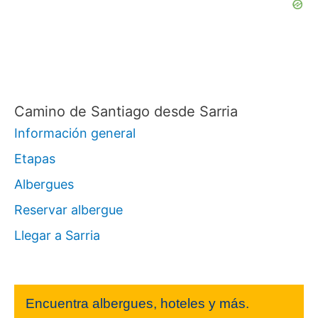
p
o
r
:
Camino de Santiago desde Sarria
Información general
Etapas
Albergues
Reservar albergue
Llegar a Sarria
Encuentra albergues, hoteles y más.