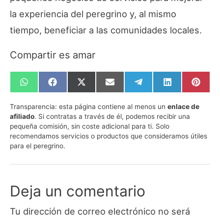
la experiencia del peregrino y, al mismo
tiempo, beneficiar a las comunidades locales.
Compartir es amar
Compartir
Compartir
Compartir
Compartir
Compartir
Compartir
Compa
en
en
en
en
en
en
en
WhatsApp
Facebook
X
Email
Telegram
LinkedIn
Pinte
Transparencia:
esta página contiene al menos un
enlace de
(Twitter)
afiliado
. Si contratas a través de él, podemos recibir una
pequeña comisión, sin coste adicional para ti. Solo
recomendamos servicios o productos que consideramos útiles
para el peregrino.
Deja un comentario
Tu dirección de correo electrónico no será