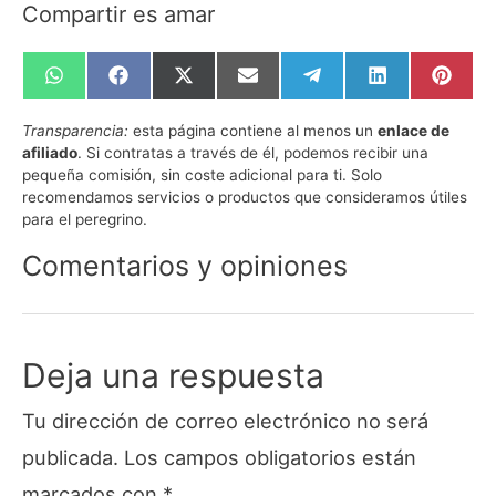
Compartir es amar
Compartir
Compartir
Compartir
Compartir
Compartir
Compartir
Compa
en
en
en
en
en
en
en
WhatsApp
Facebook
X
Email
Telegram
LinkedIn
Pinte
Transparencia:
esta página contiene al menos un
enlace de
(Twitter)
afiliado
. Si contratas a través de él, podemos recibir una
pequeña comisión, sin coste adicional para ti. Solo
recomendamos servicios o productos que consideramos útiles
para el peregrino.
Comentarios y opiniones
Deja una respuesta
Tu dirección de correo electrónico no será
publicada.
Los campos obligatorios están
marcados con
*