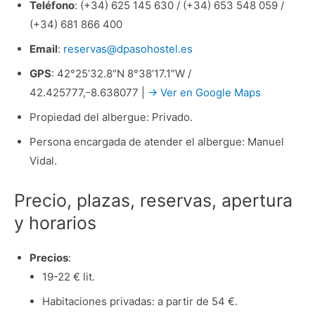
Teléfono
: (+34) 625 145 630 / (+34) 653 548 059 /
(+34) 681 866 400
Email
:
reservas@dpasohostel.es
GPS
: 42°25’32.8″N 8°38’17.1″W /
42.425777,-8.638077 |
→ Ver en Google Maps
Propiedad del albergue: Privado.
Persona encargada de atender el albergue: Manuel
Vidal.
Precio, plazas, reservas, apertura
y horarios
Precios
:
19-22 € lit.
Habitaciones privadas: a partir de 54 €.