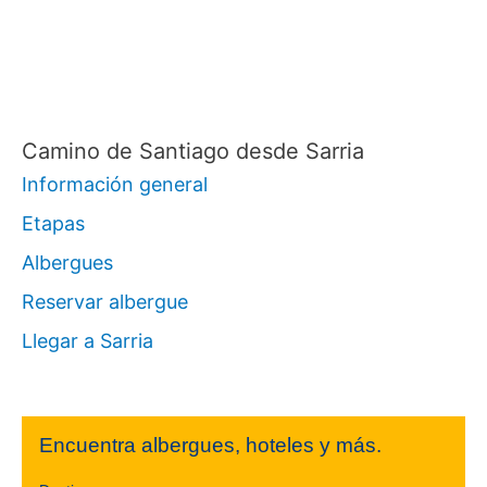
o
r
:
Camino de Santiago desde Sarria
Información general
Etapas
Albergues
Reservar albergue
Llegar a Sarria
Encuentra albergues, hoteles y más.