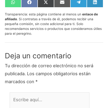
Compartir
Compartir
Compartir
Compartir
Compartir
Compa
en
en
en
en
en
en
WhatsApp
Facebook
X
Email
Telegram
Linked
Transparencia:
esta página contiene al menos un
enlace de
(Twitter)
afiliado
. Si contratas a través de él, podemos recibir una
pequeña comisión, sin coste adicional para ti. Solo
recomendamos servicios o productos que consideramos útiles
para el peregrino.
Deja un comentario
Tu dirección de correo electrónico no será
publicada.
Los campos obligatorios están
marcados con
*
Escribe
aquí...