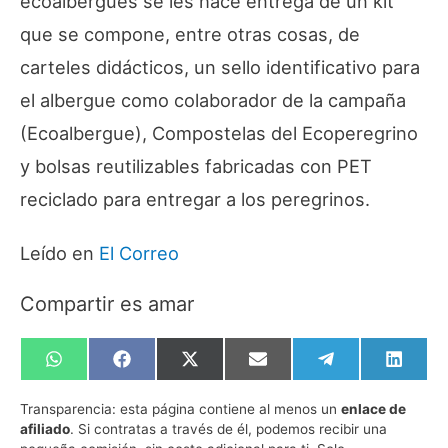
ecoalbergues se les hace entrega de un kit
que se compone, entre otras cosas, de
carteles didácticos, un sello identificativo para
el albergue como colaborador de la campaña
(Ecoalbergue), Compostelas del Ecoperegrino
y bolsas reutilizables fabricadas con PET
reciclado para entregar a los peregrinos.
Leído en
El Correo
Compartir es amar
Compartir
Compartir
Compartir
Compartir
Compartir
Compa
en
en
en
en
en
en
WhatsApp
Facebook
X
Email
Telegram
Linked
Transparencia:
esta página contiene al menos un
enlace de
(Twitter)
afiliado
. Si contratas a través de él, podemos recibir una