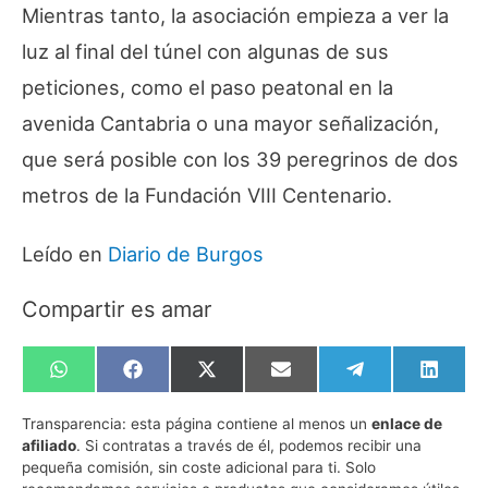
Mientras tanto, la asociación empieza a ver la
luz al final del túnel con algunas de sus
peticiones, como el paso peatonal en la
avenida Cantabria o una mayor señalización,
que será posible con los 39 peregrinos de dos
metros de la Fundación VIII Centenario.
Leído en
Diario de Burgos
Compartir es amar
Compartir
Compartir
Compartir
Compartir
Compartir
Compa
en
en
en
en
en
en
WhatsApp
Facebook
X
Email
Telegram
Linked
Transparencia:
esta página contiene al menos un
enlace de
(Twitter)
afiliado
. Si contratas a través de él, podemos recibir una
pequeña comisión, sin coste adicional para ti. Solo