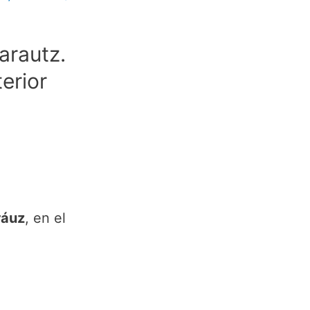
arautz.
erior
ráuz
, en el