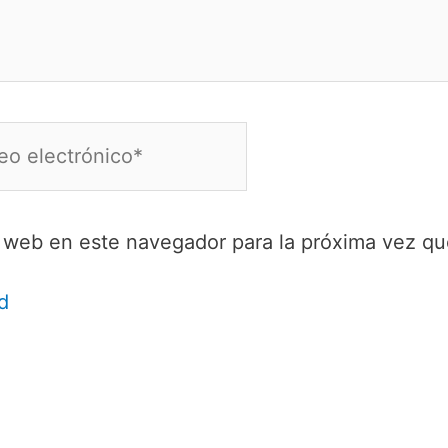
o
ónico*
y web en este navegador para la próxima vez q
d