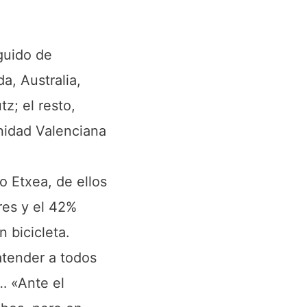
guido de
a, Australia,
z; el resto,
nidad Valenciana
o Etxea, de ellos
res y el 42%
 bicicleta.
atender a todos
s… «Ante el