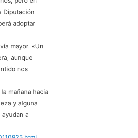
chos, pero en
a Diputación
berá adoptar
avía mayor. «Un
uera, aunque
entido nos
e la mañana hacia
pieza y alguna
s ayudan a
0110925.html