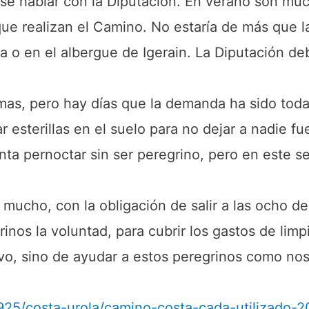
se hablar con la Diputación. En verano son mu
que realizan el Camino. No estaría de más que l
 o en el albergue de Igerain. La Diputación de
mas, pero hay días que la demanda ha sido tod
 esterillas en el suelo para no dejar a nadie f
nta pernoctar sin ser peregrino, pero en este s
 mucho, con la obligación de salir a las ocho d
rinos la voluntad, para cubrir los gastos de lim
ivo, sino de ayudar a estos peregrinos como no
.
925/costa-urola/camino-costa-cada-utilizado-2