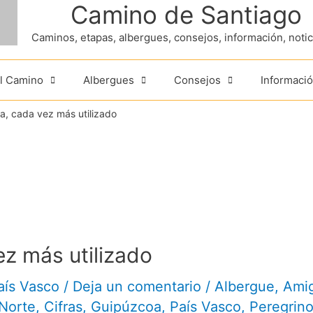
Camino de Santiago
Caminos, etapas, albergues, consejos, información, noticia
el Camino
Albergues
Consejos
Informació
a, cada vez más utilizado
ez más utilizado
aís Vasco
/
Deja un comentario
/
Albergue
,
Ami
Norte
,
Cifras
,
Guipúzcoa
,
País Vasco
,
Peregrin