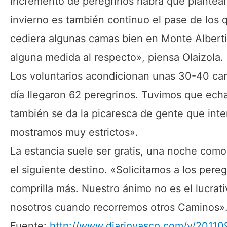
incremento de peregrinos habrá que plantear
invierno es también continuo el pase de los 
cediera algunas camas bien en Monte Albertia
alguna medida al respecto», piensa Olaizola.
Los voluntarios acondicionan unas 30-40 ca
día llegaron 62 peregrinos. Tuvimos que echar
también se da la picaresca de gente que inte
mostramos muy estrictos».
La estancia suele ser gratis, una noche como
el siguiente destino. «Solicitamos a los pereg
comprilla más. Nuestro ánimo no es el lucrat
nosotros cuando recorremos otros Caminos»
Fuente:
http://www.diariovasco.com/v/20110