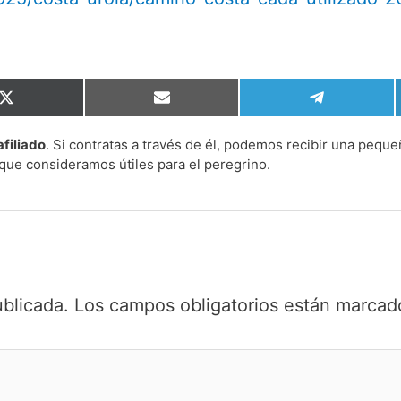
Compartir
Compartir
Compartir
en
en
en
X
Email
Telegram
afiliado
. Si contratas a través de él, podemos recibir una peque
(Twitter)
que consideramos útiles para el peregrino.
ublicada.
Los campos obligatorios están marca