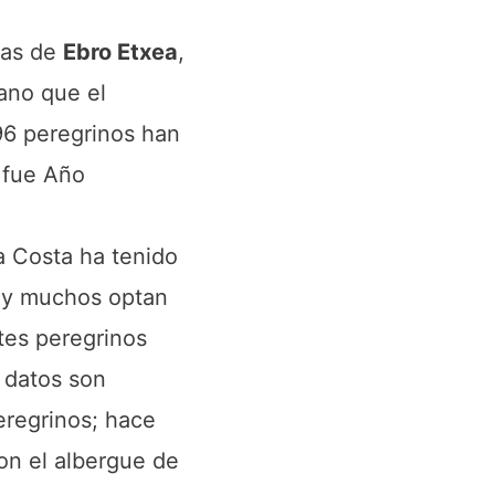
las de
Ebro Etxea
,
ano que el
96 peregrinos han
 fue Año
la Costa ha tenido
s y muchos optan
tes peregrinos
 datos son
eregrinos; hace
ron el albergue de