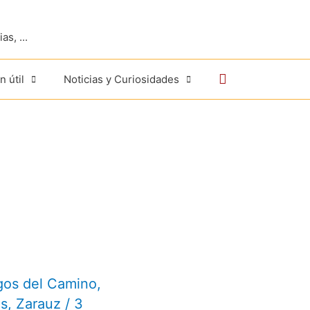
s, ...
Buscar
n útil
Noticias y Curiosidades
gos del Camino
,
os
,
Zarauz
/
3