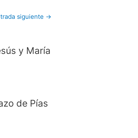
trada siguiente
→
esús y María
azo de Pías