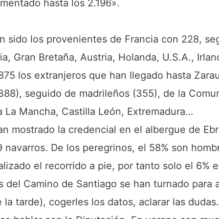
umentado hasta los 2.196».
n sido los provenientes de Francia con 228, se
ia, Gran Bretaña, Austria, Holanda, U.S.A., Irland
875 los extranjeros que han llegado hasta Zaraut
(388), seguido de madrileños (355), de la Comu
lla La Mancha, Castilla León, Extremadura…
n mostrado la credencial en el albergue de Ebr
9 navarros. De los peregrinos, el 58% son homb
izado el recorrido a pie, por tanto solo el 6% en
os del Camino de Santiago se han turnado para 
e la tarde), cogerles los datos, aclarar las duda