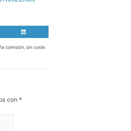
Compartir
en
LinkedIn
ña comisión, sin coste
dos con
*